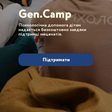
Gen.Camp
Психологічна допомога дітям
надається безкоштовно завдяки
підтримці меценатів.
Підтримати