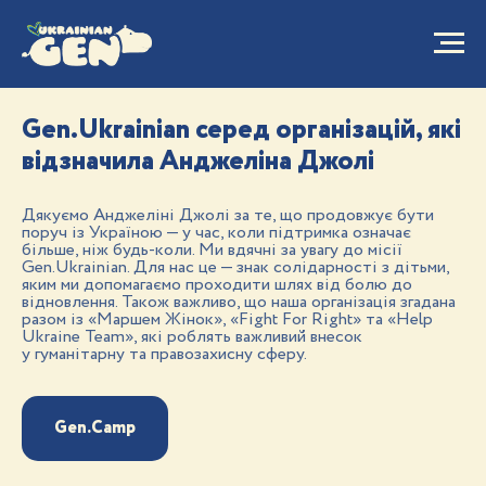
Gen.Ukrainian серед організацій, які
відзначила Анджеліна Джолі
Дякуємо Анджеліні Джолі за те, що продовжує бути
поруч із Україною — у час, коли підтримка означає
більше, ніж будь-коли. Ми вдячні за увагу до місії
Gen.Ukrainian. Для нас це — знак солідарності з дітьми,
яким ми допомагаємо проходити шлях від болю до
відновлення. Також важливо, що наша організація згадана
разом із «Маршем Жінок», «Fight For Right» та «Help
Ukraine Team», які роблять важливий внесок
у гуманітарну та правозахисну сферу.
Gen.Camp