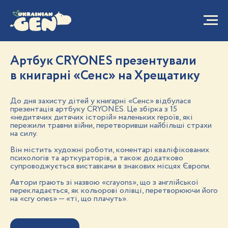
Артбук CRYONES презентували
в книгарні «Сенс» на Хрещатику
До дня захисту дітей у книгарні «Сенс» відбулася
презентація артбуку CRYONES. Це збірка з 15
«недитячих дитячих історій» маленьких героїв, які
пережили травми війни, перетворивши найбільші страхи
на силу.
Він містить художні роботи, коментарі кваліфікованих
психологів та арткураторів, а також додатково
супроводжується виставками в знакових місцях Європи.
Автори грають зі назвою «crayons», що з англійської
перекладається, як кольорові олівці, перетворюючи його
на «cry ones» — «ті, що плачуть».