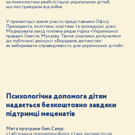
на психологічну реабілітацію українських дітей,
що постраждали від війни.
У презентації взяли участь представники Офісу
Президента, політики, освітяни та громадські діячі.
Модерувала захід головна редакторка «Української
правди» Севгіль Мусаєва. Також учасники долучилися
до публічної дискусії «Вкрадене дитинство:
як виборювати справедливість для українських дітей».
Психологічна допомога дітям
надається безкоштовно завдяки
підтримці меценатів
Мета програми Gen.Camp:
стабілізація психоемоційного стану дитини після