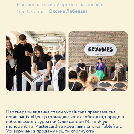
Наголосила у своїй промові засновниця
Gen.Ukrainian
Оксана Лебедєва
Партнерами видання стали українська правозахисна
організація «Центр громадянських свобод» під орудою
нобелівської лауреатки Олександри Матвійчук,
monobank та Mastercard та креативна спілка Tablefruit.
Усі виручені з продажу кошти спрямують