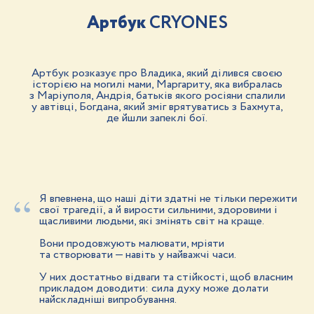
Артбук
CRYONES
Артбук розказує про Владика, який ділився своєю
історією на могилі мами, Маргариту, яка вибралась
з Маріуполя, Андрія, батьків якого росіяни спалили
у автівці, Богдана, який зміг врятуватись з Бахмута,
де йшли запеклі бої.
“
Я впевнена, що наші діти здатні не тільки пережити
свої трагедії, а й вирости сильними, здоровими і
щасливими людьми, які змінять світ на краще.
Вони продовжують малювати, мріяти
та створювати — навіть у найважчі часи.
У них достатньо відваги та стійкості, щоб власним
прикладом доводити: сила духу може долати
найскладніші випробування.