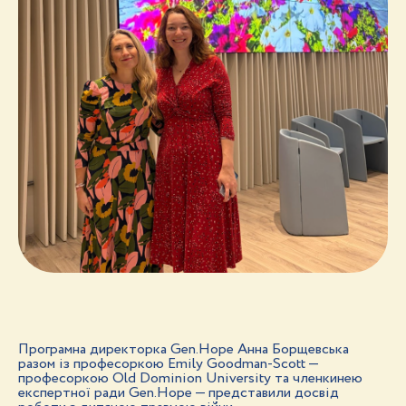
Програмна директорка Gen.Hope Анна Борщевська
разом із професоркою Emily Goodman-Scott —
професоркою Old Dominion University та членкинею
експертної ради Gen.Hope — представили досвід