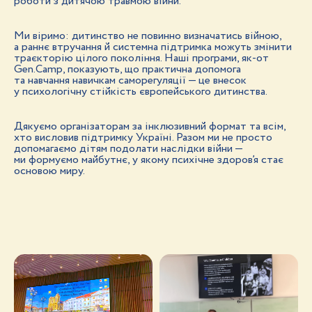
роботи з дитячою травмою війни.
Ми віримо: дитинство не повинно визначатись війною,
а раннє втручання й системна підтримка можуть змінити
траєкторію цілого покоління. Наші програми, як-от
Gen.Camp, показують, що практична допомога
та навчання навичкам саморегуляції — це внесок
у психологічну стійкість європейського дитинства.
Дякуємо організаторам за інклюзивний формат та всім,
хто висловив підтримку Україні. Разом ми не просто
допомагаємо дітям подолати наслідки війни —
ми формуємо майбутнє, у якому психічне здоров’я стає
основою миру.