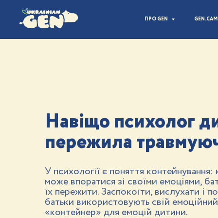
ПРО GEN
GEN.CA
Навіщо психолог ди
пережила травмуюч
У психології є поняття контейнування:
може впоратися зі своїми емоціями, ба
їх пережити. Заспокоїти, вислухати і п
батьки використовують свій емоційний
«контейнер» для емоцій дитини.