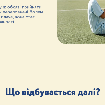
у ж обсязі прийняти
еж переповнені болем
плаче, вона стає
аності.
Що відбувається далі?