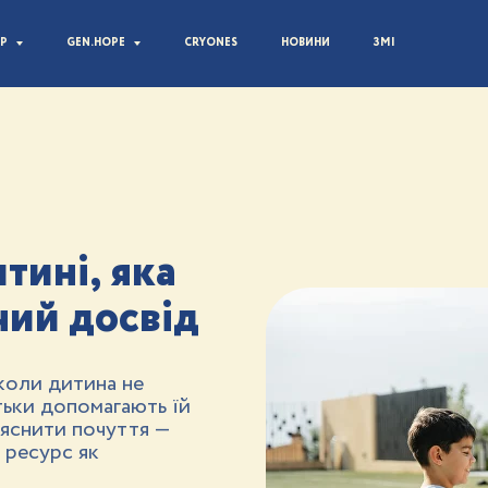
MP
GEN.HOPE
CRYONES
НОВИНИ
ЗМІ
тині, яка
ий досвід
 коли дитина не
тьки допомагають їй
ояснити почуття —
 ресурс як