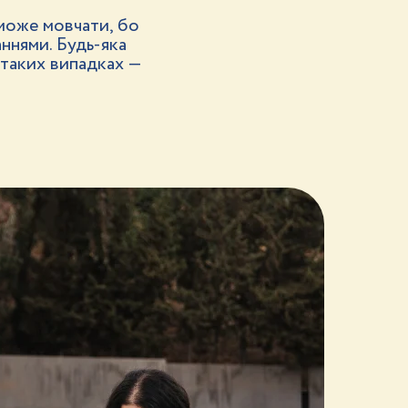
може мовчати, бо
аннями. Будь-яка
 таких випадках —