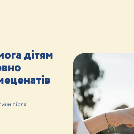
ога дітям
овно
меценатів
тини після